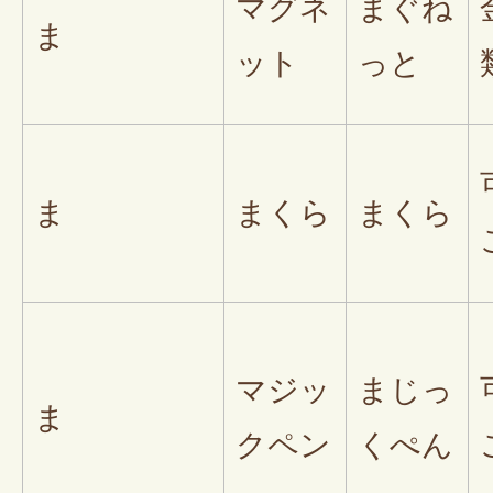
マグネ
まぐね
ま
ット
っと
ま
まくら
まくら
マジッ
まじっ
ま
クペン
くぺん