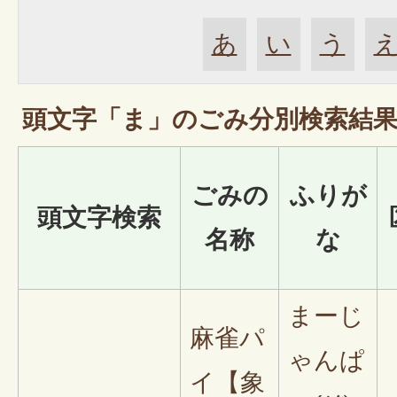
あ
い
う
頭文字「
ま
」の
ごみ分別検索
結
ごみの
ふりが
頭文字検索
名称
な
まーじ
麻雀パ
ゃんぱ
イ【象