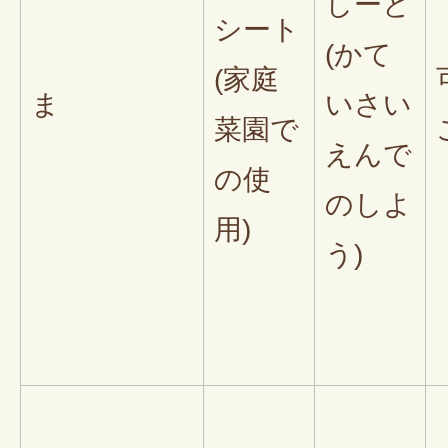
しーと
シート
(かて
(家庭
ま
いさい
菜園で
えんで
の使
のしよ
用)
う)