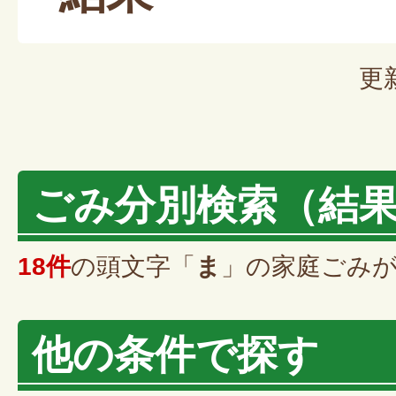
更
ごみ分別検索
（結
18件
の頭文字「
ま
」の
家庭ごみ
他の条件で探す