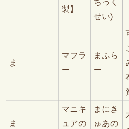
ちっく
製】
せい)
マフラ
まふら
ま
ー
ー
マニキ
まにき
ま
ュアの
ゅあの