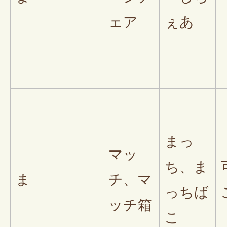
ェア
ぇあ
まっ
マッ
ち、ま
ま
チ、マ
っちば
ッチ箱
こ