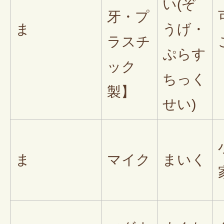
い(ぞ
牙・プ
ま
うげ・
ラスチ
ぷらす
ック
ちっく
製】
せい)
ま
マイク
まいく