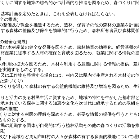
づくりに関する施策の総合的かつ計画的な推進を図るため、森づくりに
り基本計画を定めたときは、これを公表しなければならない。
全の推進)
の整備及び保全を推進するため、造林、保育その他の森林の施業を計画
定する森林の整備及び保全を効率的に行うため、森林所有者及び森林関
の健全な発展)
及び木材産業の健全な発展を図るため、森林施業の効率化、経営基盤の
木材産業に従事する人材の確保と育成を図るため、就業に関する情報の
)
の利用の拡大を図るため、木材を利用する意義に関する情報の提供、建
を実施するものとする。
物又は工作物を整備する場合には、村内又は県内で生産される木材その
た森づくり)
づくりを通して森林の有する公益的機能の維持及び増進を図るため、生
とりと活力のある村民生活に資するため、地域の特性を生かした都市部
伝承されている森林に関する知恵や文化を次世代に継承するための取組
動の推進)
くりに対する村民の理解を深めるため、必要な情報の提供を行うととも
るものとする。
村民の組織する団体が自発的に行う植林活動その他の森づくりの活動を
発)
及び下流域など周辺市町村の人々が森林の有する多面的機能について理