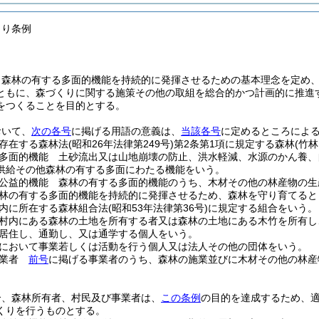
くり条例
、森林の有する多面的機能を持続的に発揮させるための基本理念を定め
ともに、森づくりに関する施策その他の取組を総合的かつ計画的に推進
をつくることを目的とする。
おいて、
次の各号
に掲げる用語の意義は、
当該各号
に定めるところによ
存在する森林法
(昭和26年法律第249号)
第2条第1項に規定する森林
(竹
多面的機能 土砂流出又は山地崩壊の防止、洪水軽減、水源のかん養、
供給その他森林の有する多面にわたる機能をいう。
公益的機能 森林の有する多面的機能のうち、木材その他の林産物の生
林の有する多面的機能を持続的に発揮させるため、森林を守り育てると
内に所在する森林組合法
(昭和53年法律第36号)
に規定する組合をいう。
村内にある森林の土地を所有する者又は森林の土地にある木竹を所有し
居住し、通勤し、又は通学する個人をいう。
において事業若しくは活動を行う個人又は法人その他の団体をいう。
事業者
前号
に掲げる事業者のうち、森林の施業並びに木材その他の林産
合、森林所有者、村民及び事業者は、
この条例
の目的を達成するため、
くりを行うものとする。