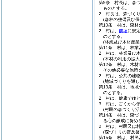
第9条
村長は、森
ものとする。
2
村長は、森づく
(森林の整備及び保
第10条
村は、森林
2
村は、
前項
に規
のとする。
(林業及び木材産業
第11条
村は、林業
2
村は、林業及び
(木材の利用の拡大
第12条
村は、木材
その他必要な施策
2
村は、公共の建
(地域づくりを通し
第13条
村は、地域
のとする。
2
村は、健康でゆ
3
村は、古くから
(村民の森づくり活
第14条
村は、森づ
る心の醸成に努め
2
村は、村民又は
(森づくりの普及啓
第15条
村は、村民