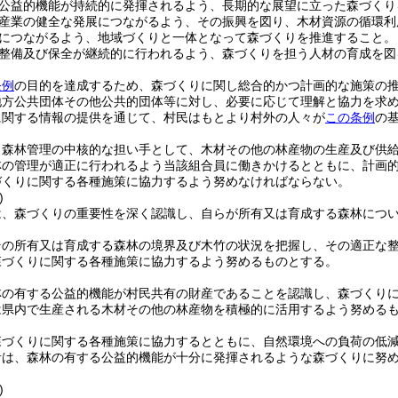
公益的機能が持続的に発揮されるよう、長期的な展望に立った森づくり
産業の健全な発展につながるよう、その振興を図り、木材資源の循環利
につながるよう、地域づくりと一体となって森づくりを推進すること。
整備及び保全が継続的に行われるよう、森づくりを担う人材の育成を図
条例
の目的を達成するため、森づくりに関し総合的かつ計画的な施策の
地方公共団体その他公共的団体等に対し、必要に応じて理解と協力を求
に関する情報の提供を通じて、村民はもとより村外の人々が
この条例
の
、森林管理の中核的な担い手として、木材その他の林産物の生産及び供
林の管理が適正に行われるよう当該組合員に働きかけるとともに、計画
づくりに関する各種施策に協力するよう努めなければならない。
)
は、森づくりの重要性を深く認識し、自らが所有又は育成する森林につ
その所有又は育成する森林の境界及び木竹の状況を把握し、その適正な
森づくりに関する各種施策に協力するよう努めるものとする。
林の有する公益的機能が村民共有の財産であることを認識し、森づくり
は県内で生産される木材その他の林産物を積極的に活用するよう努める
森づくりに関する各種施策に協力するとともに、自然環境への負荷の低
者は、森林の有する公益的機能が十分に発揮されるような森づくりに努
)