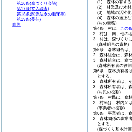
(1)
森林の有する
第16条
(森づくり会議)
(2)
林業及び木材
第17条
(立入調査)
(3)
地域の活性化
第18条
(関係法令の順守等)
(4)
森林の適正な
第19条
(委任)
(村の責務)
附則
第4条
村は、
この
2
村は、国、他の
3
村は、森づくり
(森林組合の責務)
第5条
森林組合は
2
森林組合は、森
3
森林組合は、森
(森林所有者の役割
第6条
森林所有者
とする。
2
森林所有者は、
3
森林所有者は、
(村民の役割)
第7条
村民は、森
2
村民は、村内又
(事業者の役割)
第8条
事業者は、
2
森林関係の事業
とする。
(森づくり基本計画