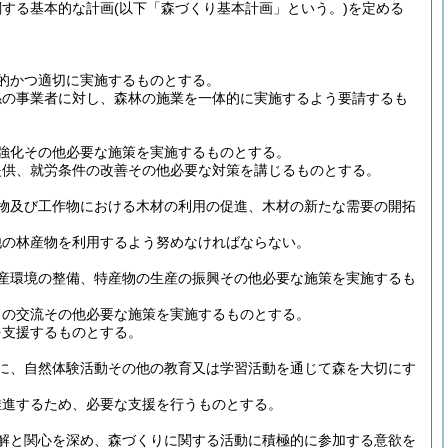
関する基本的な計画
(以下「森づくり基本計画」という。)
を定める
的かつ適切に実施するものとする。
係の事業者に対し、森林の施業を一体的に実施するよう要請するも
強化その他必要な施策を実施するものとする。
提供、就労条件の改善その他必要な対策を講じるものとする。
物及び工作物における木材の利用の促進、木材の新たな需要の開拓
他の林産物を利用するよう努めなければならない。
産環境の整備、特産物の生産の振興その他必要な施策を実施するも
との交流その他必要な施策を実施するものとする。
を支援するものとする。
に、自然体験活動その他の教育又は学習活動を通じて森を大切にす
推進するため、必要な支援を行うものとする。
解と関心を深め、森づくりに関する活動に積極的に参加する意欲を