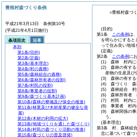
豊根村森づくり条例
○豊根村森づ
平成21年3月13日 条例第10号
(目的)
(平成21年4月1日施行)
第1条
この条例
は
を明らかにすると
条項目次
沿革
って住み良い地域
本則
(定義)
第1条
(目的)
第2条
この条例
に
第2条
(定義)
(1)
森林 村内に
第3条
(基本理念)
(2)
森林の有する
第4条
(村の責務)
産物の生産及び
第5条
(森林組合の責務)
(3)
森林の有する
第6条
(森林所有者の役割)
(4)
森づくり 森
第7条
(村民の役割)
(5)
森林組合 村
第8条
(事業者の役割)
(6)
森林所有者 
第9条
(森づくり基本計画)
(7)
村民 村内に
第10条
(森林の整備及び保全の推進)
(8)
事業者 村内
第11条
(林業及び木材産業の健全な発
(9)
森林関係の
展)
う。
第12条
(木材の利用の拡大)
(基本理念)
第13条
(地域づくりを通した森づくり)
第3条
村、森林組
第14条
(村民の森づくり活動の推進)
念に基づいて森づ
第15条
(森づくりの普及啓発)