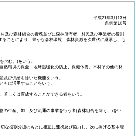
平成21年3月13日
条例第10号
、村及び森林組合の責務並びに森林所有者、村民及び事業者の役割
することにより、豊かな森林環境、森林資源を次世代に継承し、も
る。
林を含む。)
をいう。
自然環境の保全、地球温暖化の防止、保健休養、木材その他の林
産及び供給を除いた機能をいう。
ともに活用することをいう。
、若しくは育成することができる者をいう。
物の生産、加工及び流通の事業を行う者
(森林組合を除く。)
をい
適切な役割分担のもとに相互に連携及び協力し、次に掲げる基本理