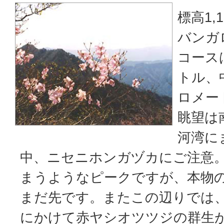
標高1,
バンガ
コース
トル、
ロメー
眺望は
河湾に
中、ニセニホンガヅカにご注意
まうようなピークですが、本物
まだ先です。またこの辺りでは、
にかけて赤ヤシオツツジの群生