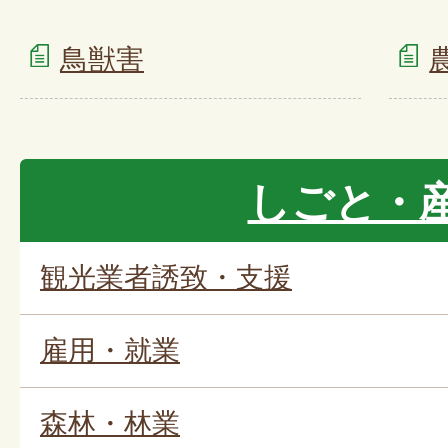
鳥獣害
しごと・
観光業者誘致・支援
雇用・就業
森林・林業