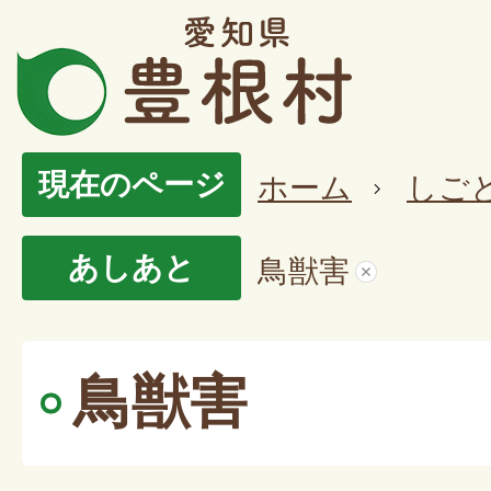
現在のページ
ホーム
しご
あしあと
鳥獣害
鳥獣害