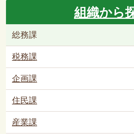
組織から
総務課
税務課
企画課
住民課
産業課