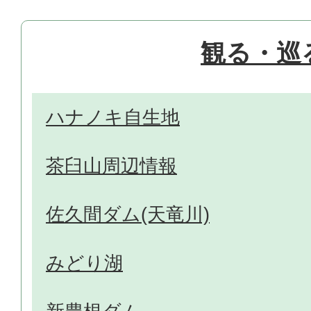
観る・巡
ハナノキ自生地
茶臼山周辺情報
佐久間ダム(天竜川)
みどり湖