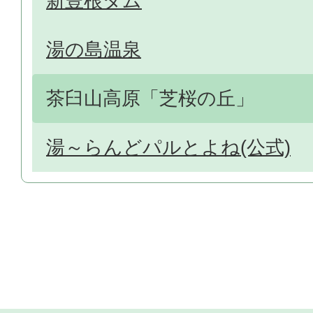
新豊根ダム
湯の島温泉
茶臼山高原「芝桜の丘」
湯～らんどパルとよね(公式)