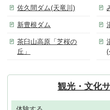
佐久間ダム(天竜川)
新豊根ダム
茶臼山高原「芝桜の
丘」
観光・文化
体験する